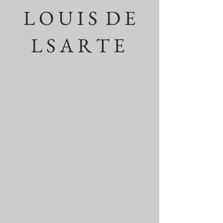
L O U I S D E
L S A R T E