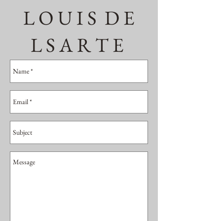
L O U I S D E
L S A R T E