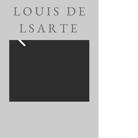
L O U I S D E
L S A R T E